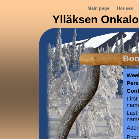
Main page
Houses
Ylläksen Onkalo
Boo
Wee
Per
Cont
First
name
Last
name
Addr
Phon