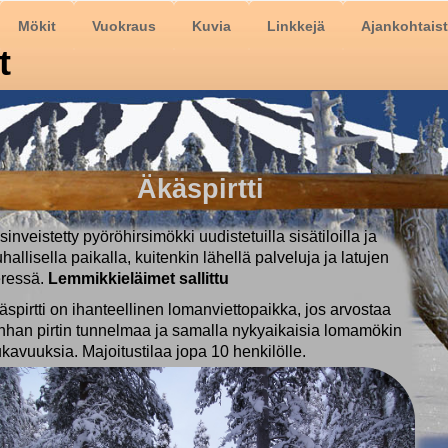
Mökit
Vuokraus
Kuvia
Linkkejä
Ajankohtais
t
Äkäspirtti
sinveistetty pyöröhirsimökki
uudistetuilla sisätiloilla
ja
uhallisella paikalla, kuitenkin lähellä palveluja ja latujen
eressä.
Lemmikkieläimet sallittu
äspirtti on ihanteellinen lomanviettopaikka, jos arvostaa
nhan pirtin tunnelmaa ja samalla nykyaikaisia lomamökin
kavuuksia. Majoitustilaa jopa 10 henkilölle.