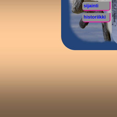
sijainti
historiikki