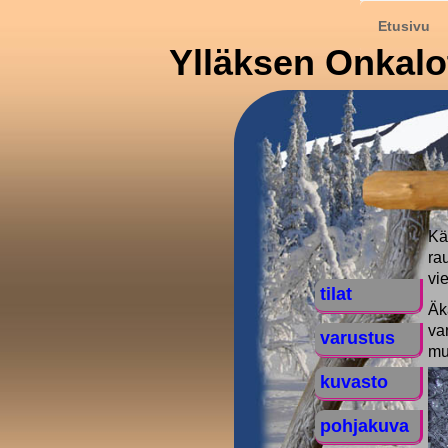
Etusivu
Ylläksen Onkalo
Kä
ra
vi
tilat
Äk
va
varustus
mu
kuvasto
pohjakuva